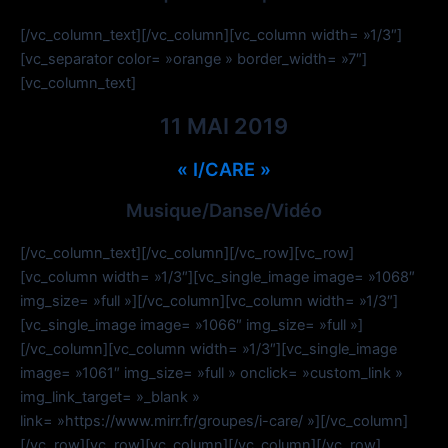
[/vc_column_text][/vc_column][vc_column width= »1/3″]
[vc_separator color= »orange » border_width= »7″]
[vc_column_text]
11 MAI 2019
« I/CARE »
Musique/Danse/Vidéo
[/vc_column_text][/vc_column][/vc_row][vc_row]
[vc_column width= »1/3″][vc_single_image image= »1068″
img_size= »full »][/vc_column][vc_column width= »1/3″]
[vc_single_image image= »1066″ img_size= »full »]
[/vc_column][vc_column width= »1/3″][vc_single_image
image= »1061″ img_size= »full » onclick= »custom_link »
img_link_target= »_blank »
link= »https://www.mirr.fr/groupes/i-care/ »][/vc_column]
[/vc_row][vc_row][vc_column][/vc_column][/vc_row]