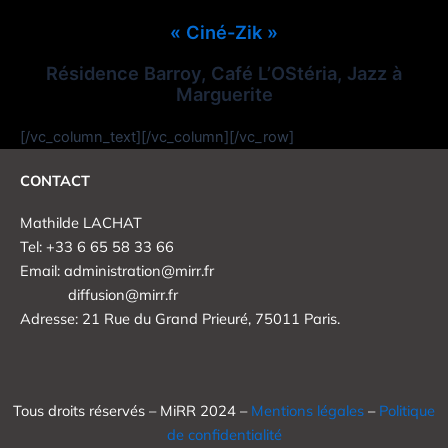
« Ciné-Zik »
Résidence Barroy, Café L’OStéria, Jazz à
Marguerite
[/vc_column_text][/vc_column][/vc_row]
CONTACT
Mathilde LACHAT
Tel: +33 6 65 58 33 66
Email: administration@mirr.fr
diffusion@mirr.fr
Adresse: 21 Rue du Grand Prieuré, 75011 Paris.
Tous droits réservés – MiRR 2024 –
Mentions légales
–
Politique
de confidentialité