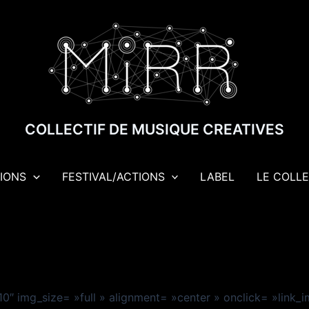
COLLECTIF DE MUSIQUE CREATIVES
IONS
FESTIVAL/ACTIONS
LABEL
LE COLLE
″ img_size= »full » alignment= »center » onclick= »link_