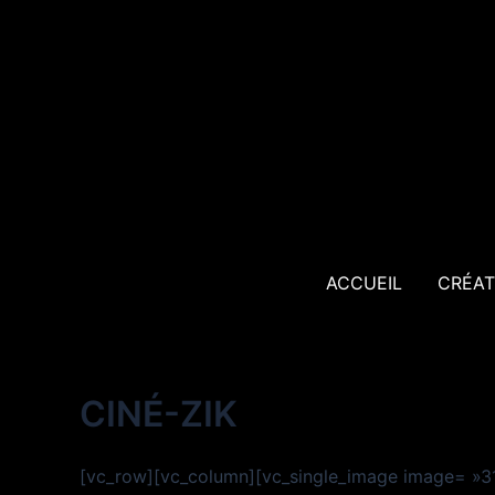
Aller
au
contenu
ACCUEIL
CRÉAT
CINÉ-ZIK
[vc_row][vc_column][vc_single_image image= »310