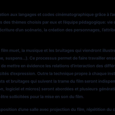
ion aux langages et codes cinématographique grâce à l’analy
des thèmes choisis par eux et l’équipe pédagogique: vie q
écriture d’un scénario, la création des personnages, l’attrib
film muet, la musique et les bruitages qui viendront illustr
e, suspens…). Ce processus permet de faire travailler ense
 de mettre en évidence les relations d’interaction des diffé
cités d’expression. Outre la technique propre à chaque instr
nts et bruitages qui suivent la trame du film seront indispe
n, logiciel et micros) seront abordées et plusieurs générat
être sollicitées pour la mise en son du film.
position d’une salle avec projection du film, répétition du 