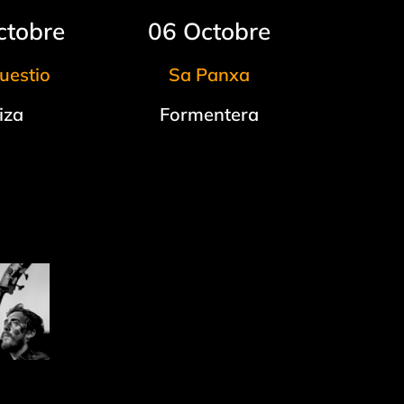
ctobre
06 Octobre
uestio
Sa Panxa
iza
Formentera