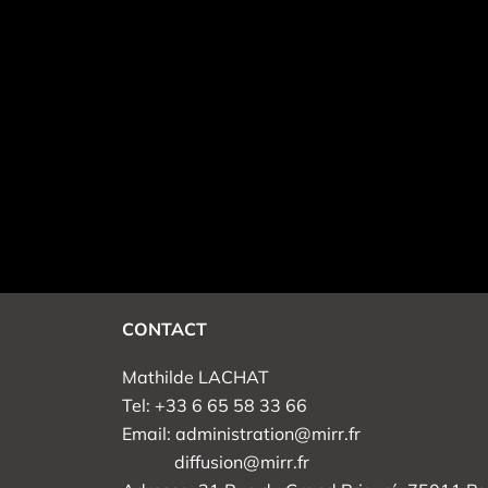
CONTACT
Mathilde LACHAT
Tel: +33 6 65 58 33 66
Email: administration@mirr.fr
diffusion@mirr.fr