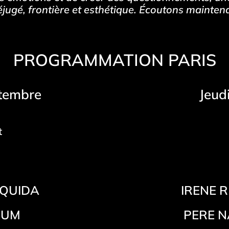
préjugé, frontière et esthétique. Écoutons mainten
PROGRAMMATION PARIS
tembre
Jeud
t
ZQUIDA
IRENE R
BUM
PERE 