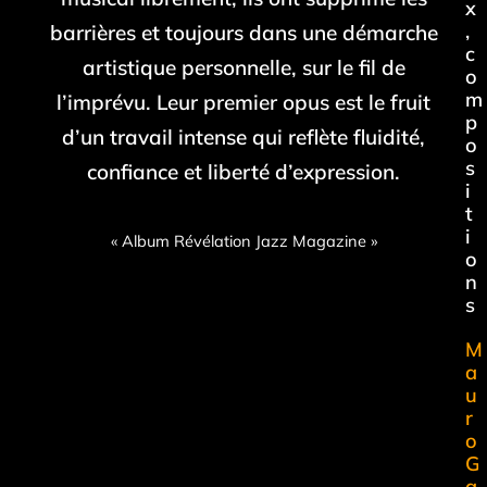
x
,
barrières et toujours dans une démarche
c
artistique personnelle, sur le fil de
o
m
l’imprévu. Leur premier opus est le fruit
p
d’un travail intense qui reflète fluidité,
o
s
confiance et liberté d’expression.
i
t
i
« Album Révélation Jazz Magazine »
o
n
s
M
a
u
r
o
G
a