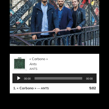
« Carbono »
Ants
ANTS
Lecteur
00:00
00:00
audio
1.
« Carbono »
5:02
— ANTS