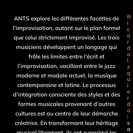
R
ANTS explore les différentes facettes de
i
l’improvisation, autant sur le plan formel
c
a
que celui strictement improvisé. Les trois
r
musiciens développent un langage qui
d
o
frôle les limites entre l’écrit et
I
l’improvisation, vacillant entre le jazz
z
q
moderne et modale actuel, la musique
u
contemporaine et latine. Le processus
i
e
d’intégration consciente des styles et des
r
formes musicales provenant d’autres
d
o
cultures est au centre de leur démarche
:
créatrice. En transformant leur héritage
s
a
musical librement, ils ont supprimé les