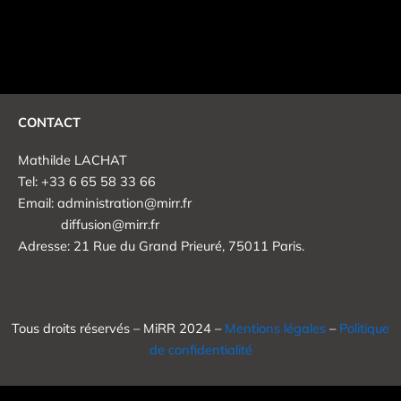
CONTACT
Mathilde LACHAT
Tel: +33 6 65 58 33 66
Email: administration@mirr.fr
diffusion@mirr.fr
Adresse: 21 Rue du Grand Prieuré, 75011 Paris.
Tous droits réservés – MiRR 2024 –
Mentions légales
–
Politique
de confidentialité