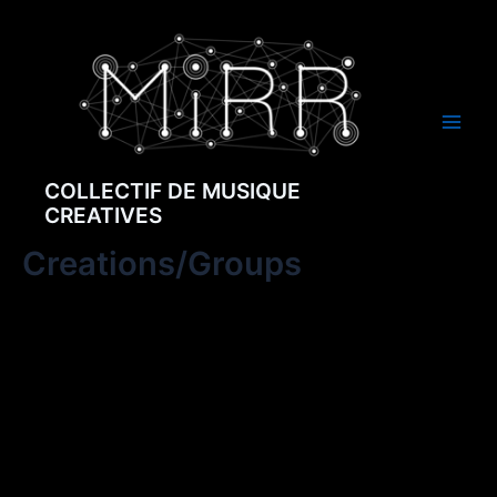
Aller
Main
au
Men
contenu
COLLECTIF DE MUSIQUE
CREATIVES
Creations/Groups